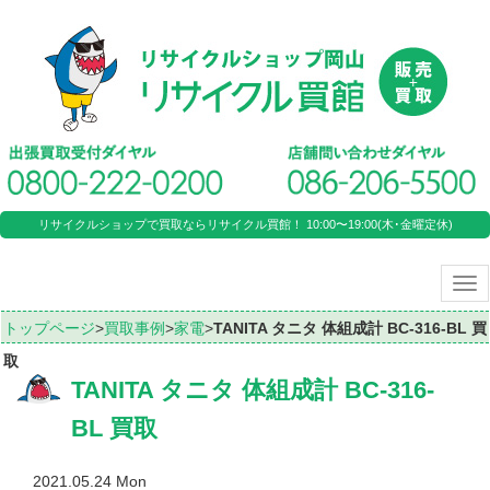
リサイクルショップで買取ならリサイクル買館！ 10:00〜19:00(木･金曜定休)
Tog
nav
トップページ
>
買取事例
>
家電
>
TANITA タニタ 体組成計 BC-316-BL 買
取
TANITA タニタ 体組成計 BC-316-
BL 買取
2021.05.24 Mon