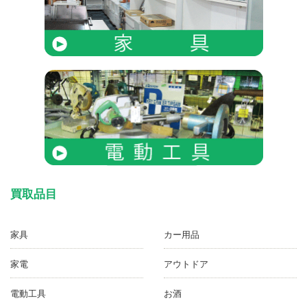
買取品目
家具
カー用品
家電
アウトドア
電動工具
お酒