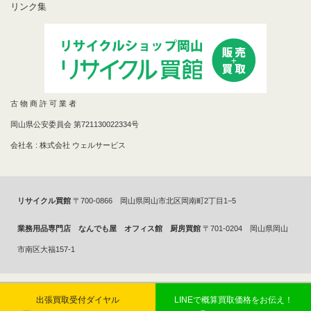
リンク集
古 物 商 許 可 業 者
岡山県公安委員会 第721130022334号
会社名 : 株式会社 ウェルサービス
リサイクル買館
〒700-0866 岡山県岡山市北区岡南町2丁目1−5
業務用品専門店 なんでも屋 オフィス館 厨房買館
〒701-0204 岡山県岡山
市南区大福157-1
Copyright 2014年©
リサイクルショップで買取ならリサイクル買館へ
All
出張買取受付ダイヤル
LINEで概算買取価格をお伝え！