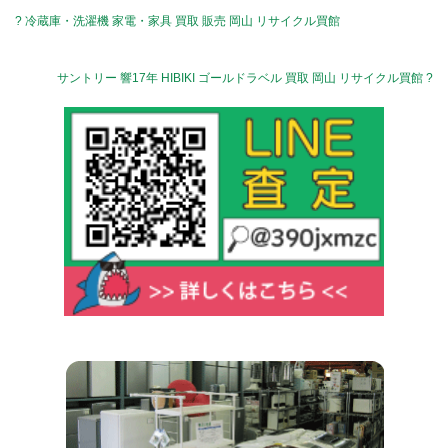
? 冷蔵庫・洗濯機 家電・家具 買取 販売 岡山 リサイクル買館
サントリー 響17年 HIBIKI ゴールドラベル 買取 岡山 リサイクル買館 ?