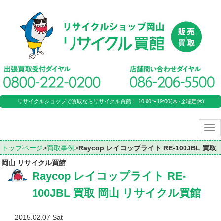
リサイクルショップで買取ならリサイクル買館！ 10:00〜19:00(木･金曜定休)
Tog
nav
トップページ
>
買取事例
>
Raycop レイコップライト RE-100JBL 買取
岡山 リサイクル買館
Raycop レイコップライト RE-
100JBL 買取 岡山 リサイクル買館
2015.02.07 Sat