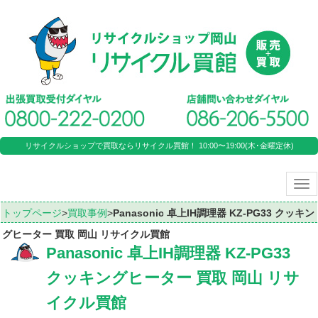
リサイクルショップで買取ならリサイクル買館！ 10:00〜19:00(木･金曜定休)
Tog
nav
トップページ
>
買取事例
>
Panasonic 卓上IH調理器 KZ-PG33 クッキン
グヒーター 買取 岡山 リサイクル買館
Panasonic 卓上IH調理器 KZ-PG33
クッキングヒーター 買取 岡山 リサ
イクル買館