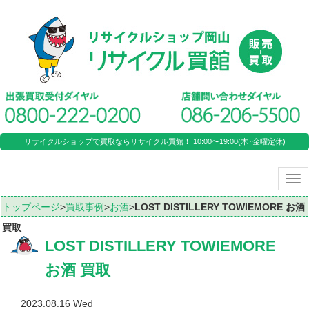
リサイクルショップで買取ならリサイクル買館！ 10:00〜19:00(木･金曜定休)
Tog
nav
トップページ
>
買取事例
>
お酒
>
LOST DISTILLERY TOWIEMORE お酒
買取
LOST DISTILLERY TOWIEMORE
お酒 買取
2023.08.16 Wed