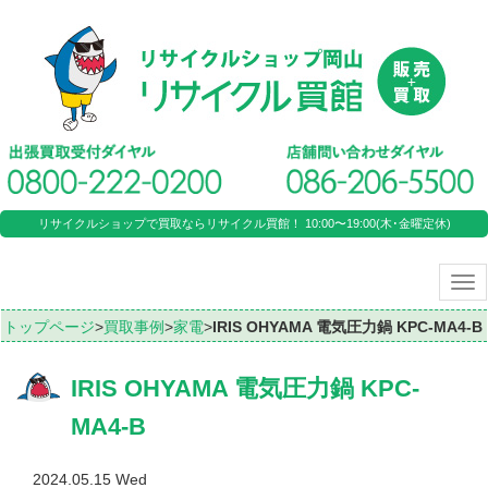
リサイクルショップで買取ならリサイクル買館！ 10:00〜19:00(木･金曜定休)
Tog
nav
トップページ
>
買取事例
>
家電
>
IRIS OHYAMA 電気圧力鍋 KPC-MA4-B
IRIS OHYAMA 電気圧力鍋 KPC-
MA4-B
2024.05.15 Wed