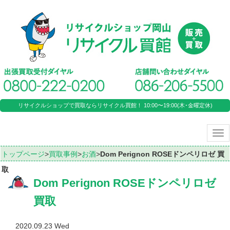
リサイクルショップで買取ならリサイクル買館！ 10:00〜19:00(木･金曜定休)
Tog
nav
トップページ
>
買取事例
>
お酒
>
Dom Perignon ROSEドンペリロゼ 買
取
Dom Perignon ROSEドンペリロゼ
買取
2020.09.23 Wed