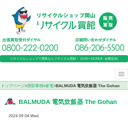
リサイクルショップで買取ならリサイクル買館！ 10:00〜19:00(木･金曜定休)
Tog
nav
トップページ
>
買取事例
>
家電
>
BALMUDA 電気炊飯器 The Gohan
BALMUDA 電気炊飯器 The Gohan
2024.09.04 Wed