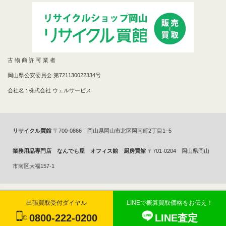
古 物 商 許 可 業 者
岡山県公安委員会 第721130022334号
会社名 : 株式会社 ウェルサービス
リサイクル買館
〒700-0866 岡山県岡山市北区岡南町2丁目1−5
業務用品専門店 なんでも屋 オフィス館 厨房買館
〒701-0204 岡山県岡山
市南区大福157-1
Copyright 2014年©
リサイクルショップで買取ならリサイクル買館へ
All
出張買取受付ダイヤル
LINEで概算買取価格をお伝え！
0800-222-0200
LINE査定
Rights Reserved.