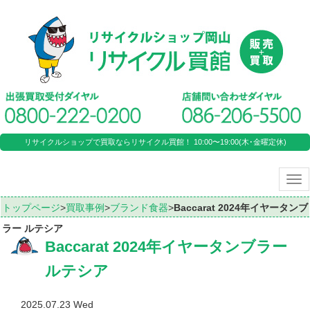
リサイクルショップで買取ならリサイクル買館！ 10:00〜19:00(木･金曜定休)
Tog
nav
トップページ
>
買取事例
>
ブランド食器
>
Baccarat 2024年イヤータンブ
ラー ルテシア
Baccarat 2024年イヤータンブラー
ルテシア
2025.07.23 Wed