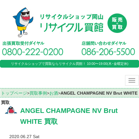
リサイクルショップで買取ならリサイクル買館！ 10:00〜19:00(木･金曜定休)
Tog
nav
トップページ
>
買取事例
>
お酒
>
ANGEL CHAMPAGNE NV Brut WHITE
買取
ANGEL CHAMPAGNE NV Brut
WHITE 買取
2020.06.27 Sat