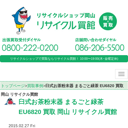
リサイクルショップで買取ならリサイクル買館！ 10:00〜19:00(木･金曜定休)
Tog
nav
トップページ
>
買取事例
>
臼式お茶粉末器 まるごと緑茶 EU6820 買取
岡山 リサイクル買館
臼式お茶粉末器 まるごと緑茶
EU6820 買取 岡山 リサイクル買館
2015.02.27 Fri