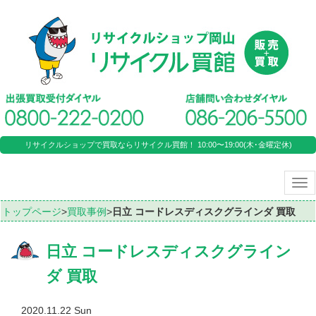
リサイクルショップで買取ならリサイクル買館！ 10:00〜19:00(木･金曜定休)
Tog
nav
トップページ
>
買取事例
>
日立 コードレスディスクグラインダ 買取
日立 コードレスディスクグライン
ダ 買取
2020.11.22 Sun