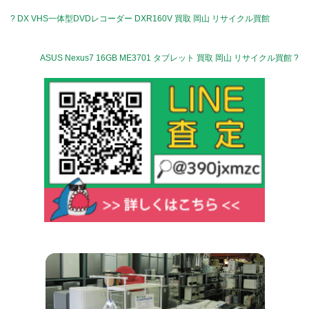
? DX VHS一体型DVDレコーダー DXR160V 買取 岡山 リサイクル買館
ASUS Nexus7 16GB ME3701 タブレット 買取 岡山 リサイクル買館 ?