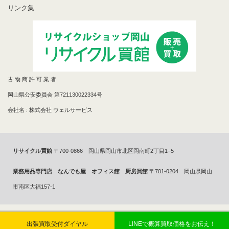
リンク集
古 物 商 許 可 業 者
岡山県公安委員会 第721130022334号
会社名 : 株式会社 ウェルサービス
リサイクル買館
〒700-0866 岡山県岡山市北区岡南町2丁目1−5
業務用品専門店 なんでも屋 オフィス館 厨房買館
〒701-0204 岡山県岡山
市南区大福157-1
Copyright 2014年©
リサイクルショップで買取ならリサイクル買館へ
All
出張買取受付ダイヤル
LINEで概算買取価格をお伝え！