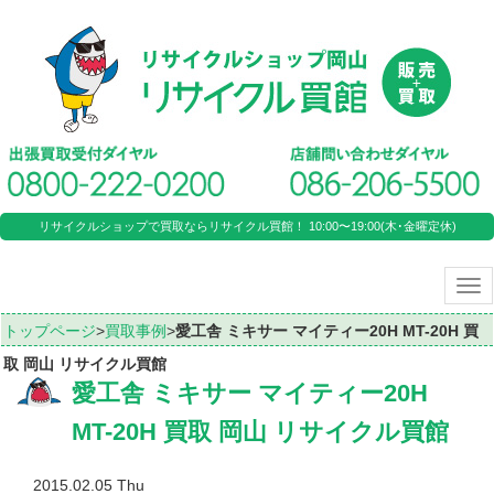
リサイクルショップで買取ならリサイクル買館！ 10:00〜19:00(木･金曜定休)
Tog
nav
トップページ
>
買取事例
>
愛工舎 ミキサー マイティー20H MT-20H 買
取 岡山 リサイクル買館
愛工舎 ミキサー マイティー20H
MT-20H 買取 岡山 リサイクル買館
2015.02.05 Thu