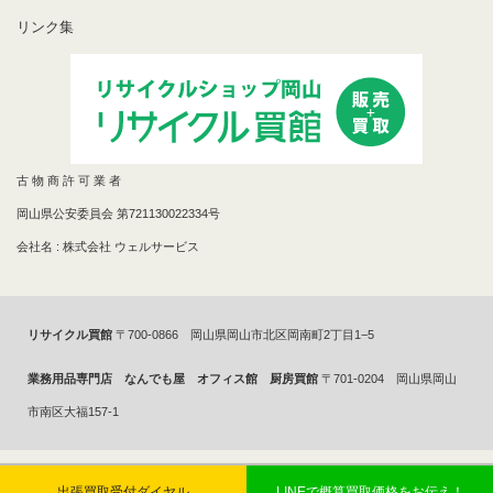
リンク集
古 物 商 許 可 業 者
岡山県公安委員会 第721130022334号
会社名 : 株式会社 ウェルサービス
リサイクル買館
〒700-0866 岡山県岡山市北区岡南町2丁目1−5
業務用品専門店 なんでも屋 オフィス館 厨房買館
〒701-0204 岡山県岡山
市南区大福157-1
Copyright 2014年©
リサイクルショップで買取ならリサイクル買館へ
All
出張買取受付ダイヤル
LINEで概算買取価格をお伝え！