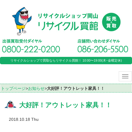
リサイクルショップで買取ならリサイクル買館！ 10:00〜19:00(木･金曜定休)
Tog
nav
トップページ
>
お知らせ
>
大好評！アウトレット家具！！
大好評！アウトレット家具！！
2018.10.18 Thu