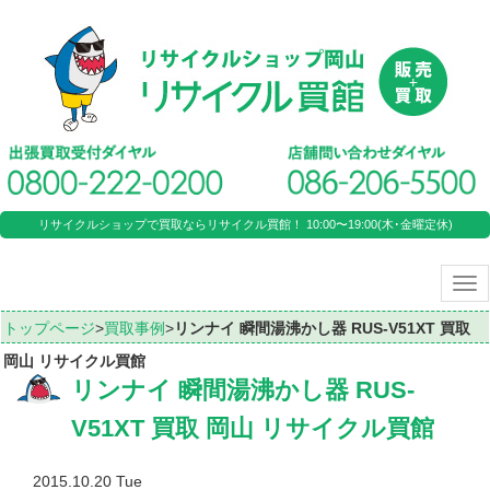
リサイクルショップで買取ならリサイクル買館！ 10:00〜19:00(木･金曜定休)
Tog
nav
トップページ
>
買取事例
>
リンナイ 瞬間湯沸かし器 RUS-V51XT 買取
岡山 リサイクル買館
リンナイ 瞬間湯沸かし器 RUS-
V51XT 買取 岡山 リサイクル買館
2015.10.20 Tue