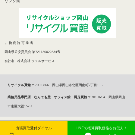
リンク集
古 物 商 許 可 業 者
岡山県公安委員会 第721130022334号
会社名 : 株式会社 ウェルサービス
リサイクル買館
〒700-0866 岡山県岡山市北区岡南町2丁目1−5
業務用品専門店 なんでも屋 オフィス館 厨房買館
〒701-0204 岡山県岡山
市南区大福157-1
Copyright 2014年©
リサイクルショップで買取ならリサイクル買館へ
All
出張買取受付ダイヤル
LINEで概算買取価格をお伝え！