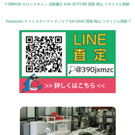
? OMRON カロリスキャン 活動量計 HJA-307IT-BK 買取 岡山 リサイクル買館
Panasonic ナイトスチーマー ナノケア EH-SA45 買取 岡山 リサイクル買館 ?