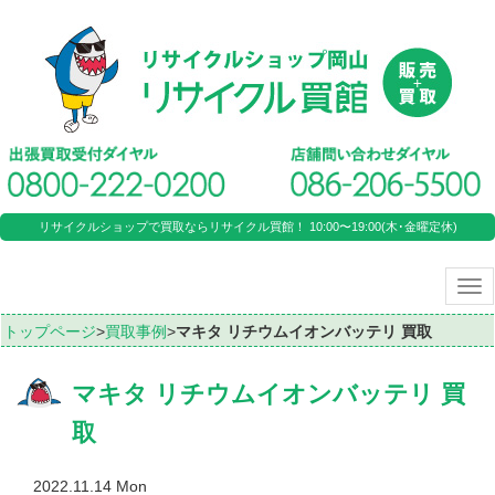
リサイクルショップで買取ならリサイクル買館！ 10:00〜19:00(木･金曜定休)
Tog
nav
トップページ
>
買取事例
>
マキタ リチウムイオンバッテリ 買取
マキタ リチウムイオンバッテリ 買
取
2022.11.14 Mon