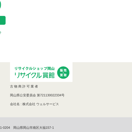
?
古 物 商 許 可 業 者
岡山県公安委員会 第721130022334号
会社名 : 株式会社 ウェルサービス
1-0204 岡山県岡山市南区大福157-1