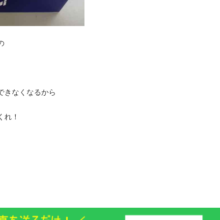
の
できなくなるから
くれ！