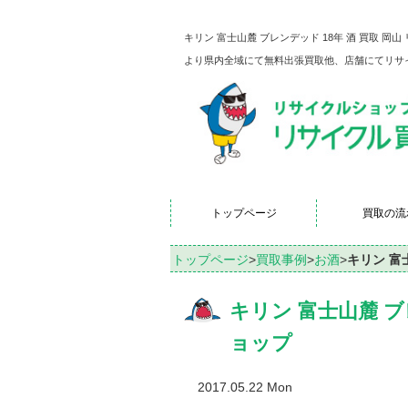
キリン 富士山麓 ブレンデッド 18年 酒 買取
より県内全域にて無料出張買取他、店舗にてリサ
トップページ
買取の流
トップページ
>
買取事例
>
お酒
>
キリン 富
キリン 富士山麓 ブ
ョップ
2017.05.22 Mon