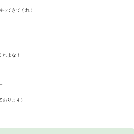
持ってきてくれ！
くれよな！
ー
ております）