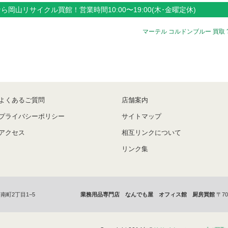
なら
岡山
リサイクル買館！
営業時間
10:00〜19:00(木･金曜定休)
マーテル コルドンブルー 買取 
よくあるご質問
店舗案内
プライバシーポリシー
サイトマップ
アクセス
相互リンクについて
リンク集
南町2丁目1−5
業務用品専門店 なんでも屋 オフィス館 厨房買館
〒70