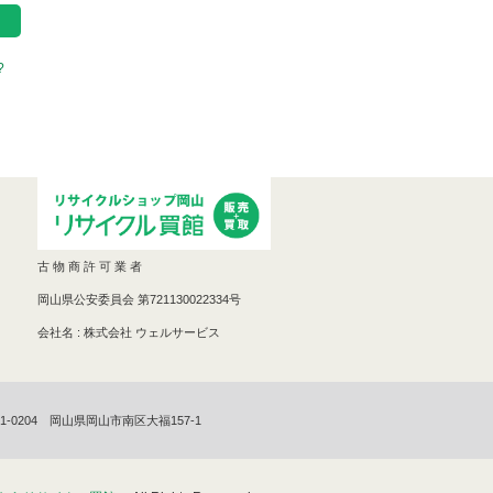
?
古 物 商 許 可 業 者
岡山県公安委員会 第721130022334号
会社名 : 株式会社 ウェルサービス
1-0204 岡山県岡山市南区大福157-1