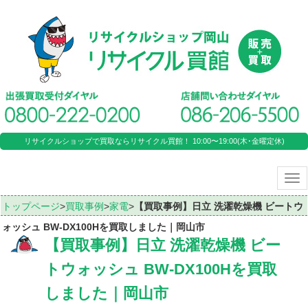
リサイクルショップで買取ならリサイクル買館！ 10:00〜19:00(木･金曜定休)
Tog
nav
トップページ
>
買取事例
>
家電
>
【買取事例】日立 洗濯乾燥機 ビートウ
ォッシュ BW-DX100Hを買取しました｜岡山市
【買取事例】日立 洗濯乾燥機 ビー
トウォッシュ BW-DX100Hを買取
しました｜岡山市